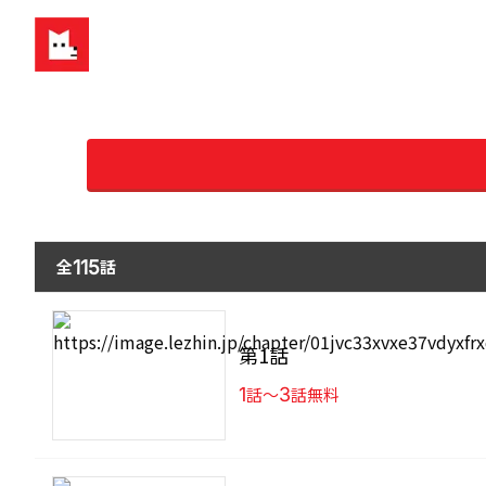
全
話
115
第1話
1
話〜
3
話無料