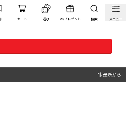
棚
カート
遊び
Myプレゼント
検索
メニュー
最新から