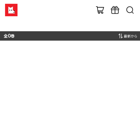
全
0
巻
最新から