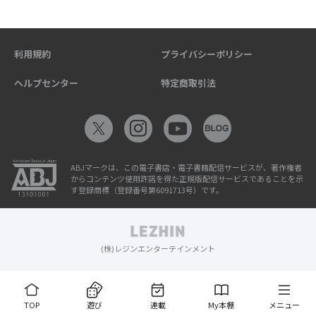
利用規約
プライバシーポリシー
ヘルプセンター
特定商取引法
ABJマークは、この電子書店・電子書籍配信サービスが、著作権者
からコンテンツ使用許諾を得た正規版配信サービスであることを示
す登録商標（登録番号第6091713号）です。
(株)レジンエンターテインメント
TOP
遊び
連載
My本棚
メニュー