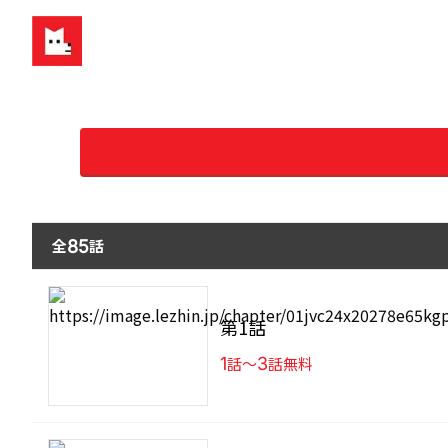
全
話
85
第1話
1
話〜
3
話無料