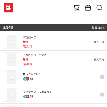
全
34
話
最初から
プロローグ
無料
購入不可
1
話無料
うちが手伝ってやる
無料
購入不可
1
話無料
垂らさんといて
68
マッサージしてあげます
68