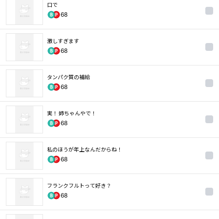
口で
68
激しすぎます
68
タンパク質の補給
68
実！ 姉ちゃんやで！
68
私のほうが年上なんだからね！
68
フランクフルトって好き？
68