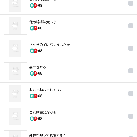
68
俺の綿棒は太いぞ
68
さっきの子にバレましたか
68
長すぎだろ
68
ねちょねちょしてきた
68
これ非売品だから
68
身体が熱うて我慢できん