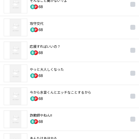
そんなこと聞かないでよ
68
攻守交代
68
応援すればいいの？
68
やっと大人しくなった
68
今から水音くんとエッチなことするから
68
詐欺師やねん!!
68
あんたはあほやろ