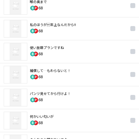
喉の奥まで
68
私のほうが年上なんだから‼
68
使い放題プランですね
68
補償して…もわらないと！
68
パンツ見せてから行けよ！
68
何かいい匂いが
68