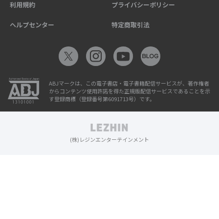
利用規約
プライバシーポリシー
ヘルプセンター
特定商取引法
ABJマークは、この電子書店・電子書籍配信サービスが、著作権者
からコンテンツ使用許諾を得た正規版配信サービスであることを示
す登録商標（登録番号第6091713号）です。
(株)レジンエンターテインメント