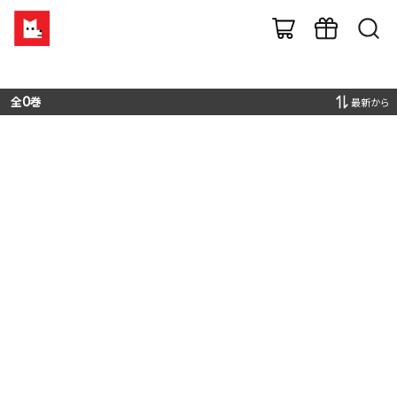
全
0
巻
最新から