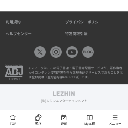
利用規約
プライバシーポリシー
ヘルプセンター
特定商取引法
ABJマークは、この電子書店・電子書籍配信サービスが、著作権者
からコンテンツ使用許諾を得た正規版配信サービスであることを示
す登録商標（登録番号第6091713号）です。
(株)レジンエンターテインメント
TOP
遊び
連載
My本棚
メニュー