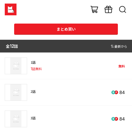
まとめ買い
全
12
話
最新から
1話
無料
1
話無料
2話
84
3話
84