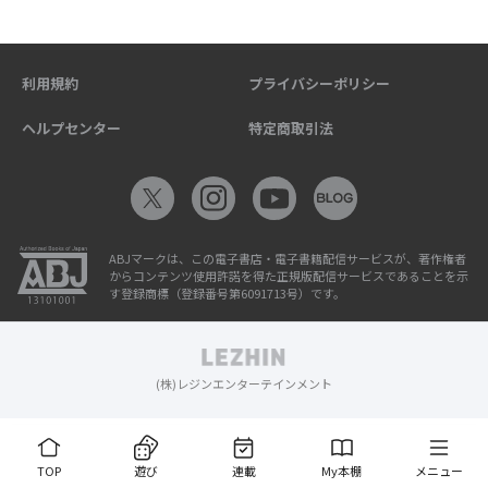
利用規約
プライバシーポリシー
ヘルプセンター
特定商取引法
ABJマークは、この電子書店・電子書籍配信サービスが、著作権者
からコンテンツ使用許諾を得た正規版配信サービスであることを示
す登録商標（登録番号第6091713号）です。
(株)レジンエンターテインメント
TOP
遊び
連載
My本棚
メニュー