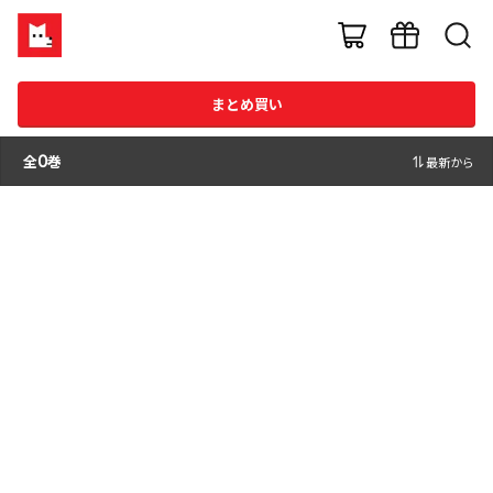
まとめ買い
全
0
巻
最新から