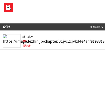
全
1
話
最初から
試し読み
無料
購入不可
1
話無料