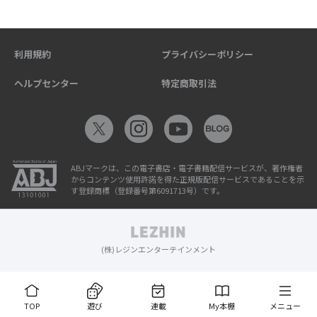
利用規約
プライバシーポリシー
ヘルプセンター
特定商取引法
ABJマークは、この電子書店・電子書籍配信サービスが、著作権者
からコンテンツ使用許諾を得た正規版配信サービスであることを示
す登録商標（登録番号第6091713号）です。
(株)レジンエンターテインメント
TOP
遊び
連載
My本棚
メニュー