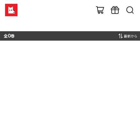
全
0
巻
最新から