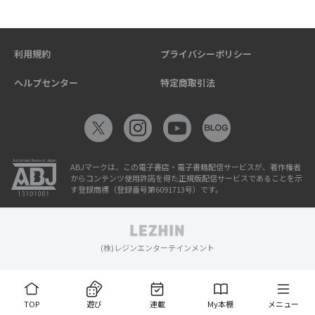
利用規約
プライバシーポリシー
ヘルプセンター
特定商取引法
ABJマークは、この電子書店・電子書籍配信サービスが、著作権者
からコンテンツ使用許諾を得た正規版配信サービスであることを示
す登録商標（登録番号第6091713号）です。
(株)レジンエンターテインメント
TOP
遊び
連載
My本棚
メニュー