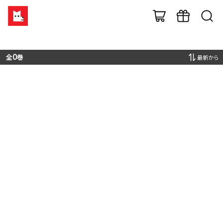
全
0
巻
最新から