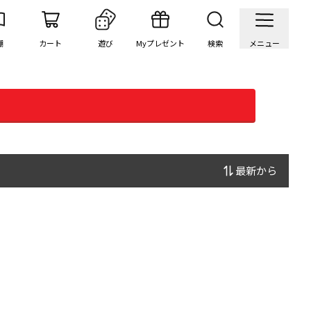
棚
カート
遊び
Myプレゼント
検索
メニュー
最新から