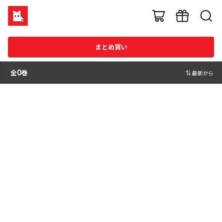
まとめ買い
全
0
巻
最新から