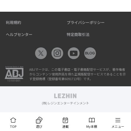
利用規約
プライバシーポリシー
ヘルプセンター
特定商取引法
ABJマークは、この電子書店・電子書籍配信サービスが、著作権者
からコンテンツ使用許諾を得た正規版配信サービスであることを示
す登録商標（登録番号第6091713号）です。
(株)レジンエンターテインメント
TOP
遊び
連載
My本棚
メニュー