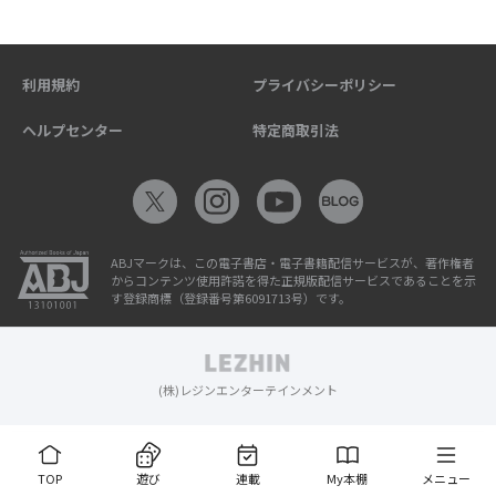
利用規約
プライバシーポリシー
ヘルプセンター
特定商取引法
ABJマークは、この電子書店・電子書籍配信サービスが、著作権者
からコンテンツ使用許諾を得た正規版配信サービスであることを示
す登録商標（登録番号第6091713号）です。
(株)レジンエンターテインメント
TOP
遊び
連載
My本棚
メニュー