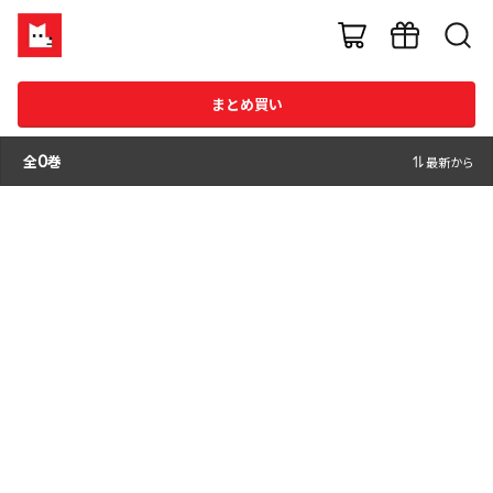
まとめ買い
全
0
巻
最新から