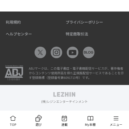
利用規約
プライバシーポリシー
ヘルプセンター
特定商取引法
ABJマークは、この電子書店・電子書籍配信サービスが、著作権者
からコンテンツ使用許諾を得た正規版配信サービスであることを示
す登録商標（登録番号第6091713号）です。
(株)レジンエンターテインメント
TOP
遊び
連載
My本棚
メニュー