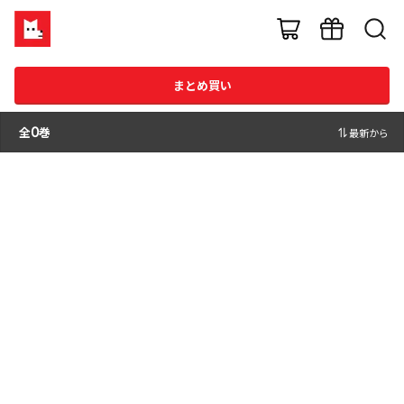
まとめ買い
全
0
巻
最新から