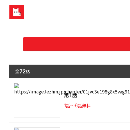
全
話
72
第1話
1
話〜
6
話無料