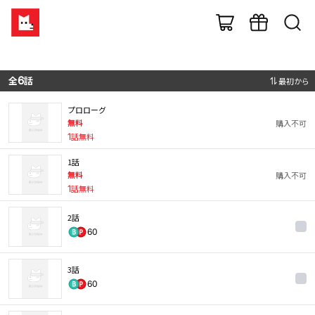
全
6
話
最初から
プロローグ
無料
購入不可
1
話無料
1話
無料
購入不可
1
話無料
2話
60
3話
60