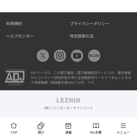
利用規約
プライバシーポリシー
ヘルプセンター
特定商取引法
ABJマークは、この電子書店・電子書籍配信サービスが、著作権者
からコンテンツ使用許諾を得た正規版配信サービスであることを示
す登録商標（登録番号第6091713号）です。
(株)レジンエンターテインメント
TOP
遊び
連載
My本棚
メニュー