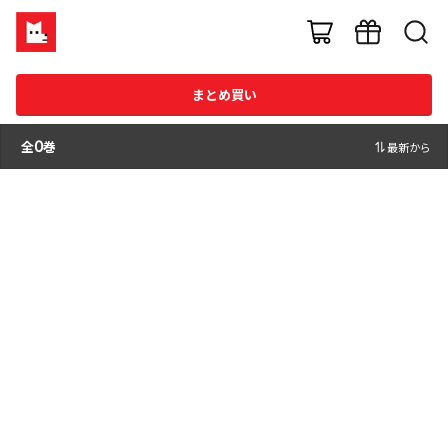
まとめ買い
全
0
巻
最新から