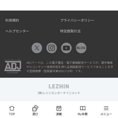
利用規約
プライバシーポリシー
ヘルプセンター
特定商取引法
ABJマークは、この電子書店・電子書籍配信サービスが、著作権者
からコンテンツ使用許諾を得た正規版配信サービスであることを示
す登録商標（登録番号第6091713号）です。
(株)レジンエンターテインメント
TOP
遊び
連載
My本棚
メニュー