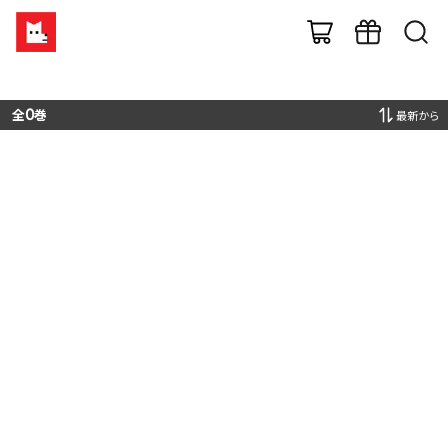
全
0
巻
最新から