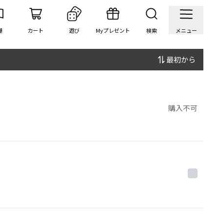
棚
カート
遊び
Myプレゼント
検索
メニュー
最初から
購入不可