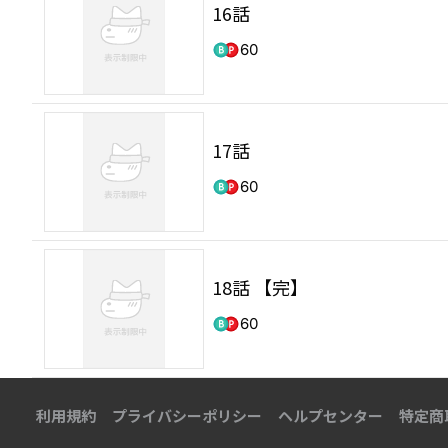
16話
60
17話
60
18話 【完】
60
利用規約
プライバシーポリシー
ヘルプセンター
特定商