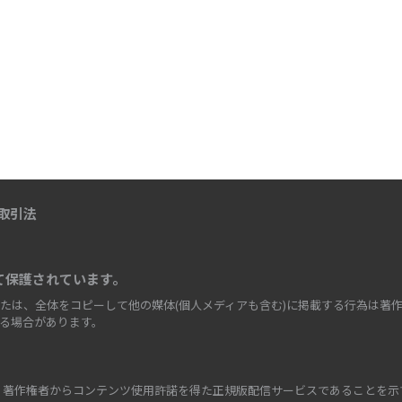
取引法
て保護されています。
たは、全体をコピーして他の媒体(個人メディアも含む)に掲載する行為は著作
る場合があります。
、著作権者からコンテンツ使用許諾を得た正規版配信サービスであることを示す登