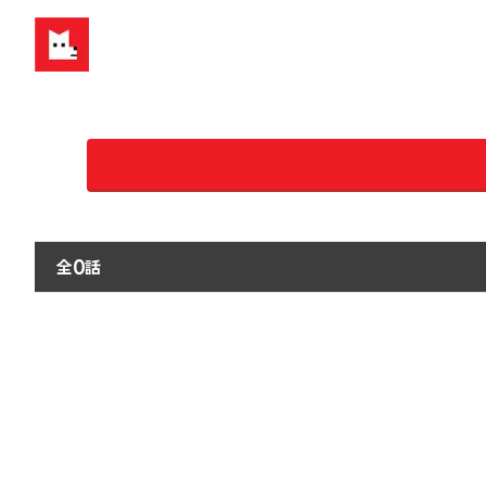
全
話
0