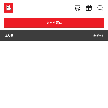
まとめ買い
全
0
巻
最新から