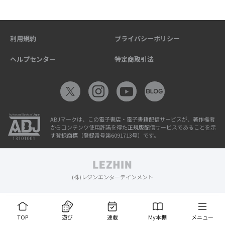
利用規約
プライバシーポリシー
ヘルプセンター
特定商取引法
ABJマークは、この電子書店・電子書籍配信サービスが、著作権者
からコンテンツ使用許諾を得た正規版配信サービスであることを示
す登録商標（登録番号第6091713号）です。
(株)レジンエンターテインメント
TOP
遊び
連載
My本棚
メニュー