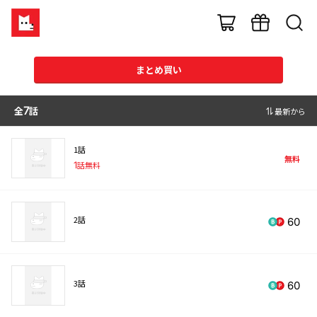
まとめ買い
全
7
話
最新から
1話
無料
1
話無料
2話
60
3話
60