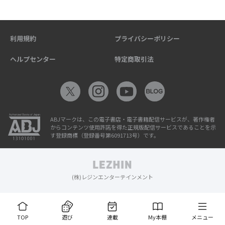
利用規約
プライバシーポリシー
ヘルプセンター
特定商取引法
ABJマークは、この電子書店・電子書籍配信サービスが、著作権者
からコンテンツ使用許諾を得た正規版配信サービスであることを示
す登録商標（登録番号第6091713号）です。
(株)レジンエンターテインメント
TOP
遊び
連載
My本棚
メニュー