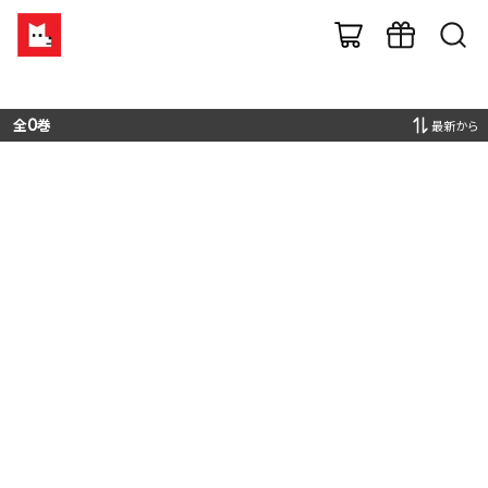
全
0
巻
最新から