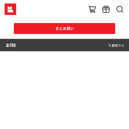
まとめ買い
全
0
話
最新から