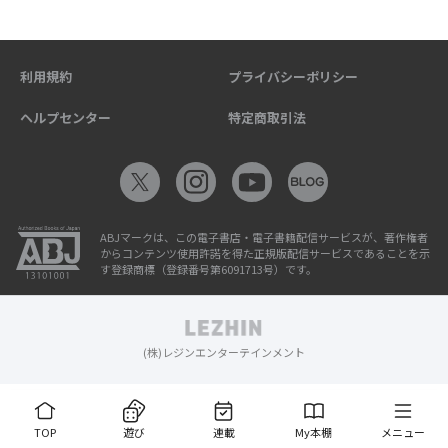
利用規約
プライバシーポリシー
ヘルプセンター
特定商取引法
ABJマークは、この電子書店・電子書籍配信サービスが、著作権者
からコンテンツ使用許諾を得た正規版配信サービスであることを示
す登録商標（登録番号第6091713号）です。
(株)レジンエンターテインメント
TOP
遊び
連載
My本棚
メニュー