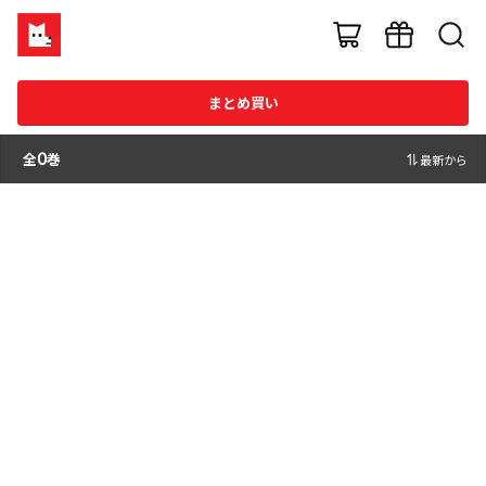
まとめ買い
全
0
巻
最新から