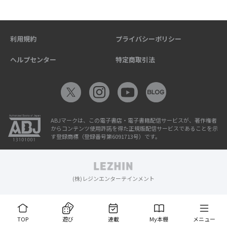
利用規約
プライバシーポリシー
ヘルプセンター
特定商取引法
ABJマークは、この電子書店・電子書籍配信サービスが、著作権者
からコンテンツ使用許諾を得た正規版配信サービスであることを示
す登録商標（登録番号第6091713号）です。
(株)レジンエンターテインメント
TOP
遊び
連載
My本棚
メニュー