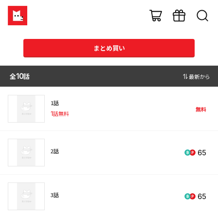
まとめ買い
全
10
話
最新から
1話
無料
1
話無料
2話
65
3話
65