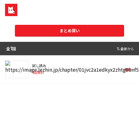
まとめ買い
全
1
話
最新から
試し読み
無料
1
話無料