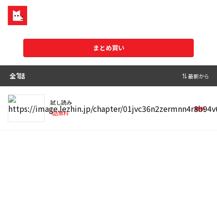
まとめ買い
全
1
話
最新から
試し読み
無料
1
話無料