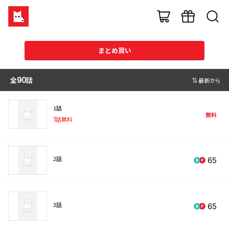
まとめ買い
全
90
話
最新から
1話
無料
1
話無料
2話
65
3話
65