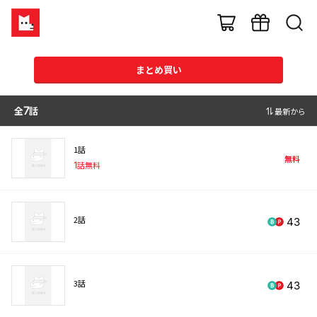
まとめ買い
全
7
話
最新から
1話
無料
1
話無料
2話
43
3話
43