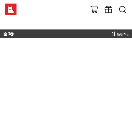
全
0
巻
最新から