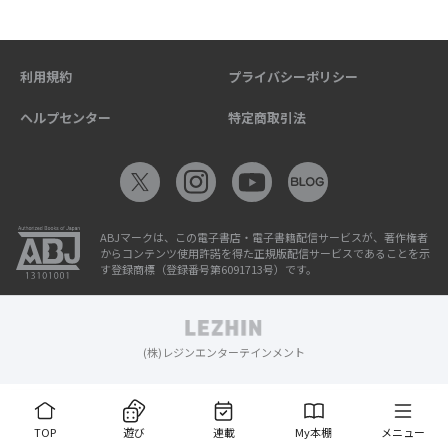
利用規約
プライバシーポリシー
ヘルプセンター
特定商取引法
ABJマークは、この電子書店・電子書籍配信サービスが、著作権者
からコンテンツ使用許諾を得た正規版配信サービスであることを示
す登録商標（登録番号第6091713号）です。
(株)レジンエンターテインメント
TOP
遊び
連載
My本棚
メニュー