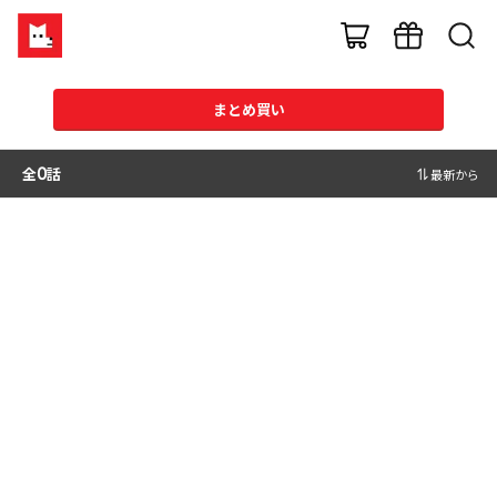
まとめ買い
全
0
話
最新から