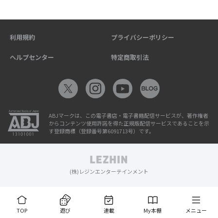
利用規約
プライバシーポリシー
ヘルプセンター
特定商取引法
ABJマークは、この電子書店・電子書籍配信サービスが、著作権者
からコンテンツ使用許諾を得た正規版配信サービスであることを示
す登録商標（登録番号第6091713号）です。
(株)レジンエンターテインメント
TOP
遊び
連載
My本棚
メニュー