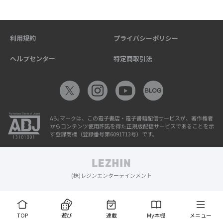
利用規約
プライバシーポリシー
ヘルプセンター
特定商取引法
ABJマークは、この電子書店・電子書籍配信サービスが、著作権者
からコンテンツ使用許諾を得た正規版配信サービスであることを示
す登録商標（登録番号第6091713号）です。
(株)レジンエンターテインメント
TOP
遊び
連載
My本棚
メニュー