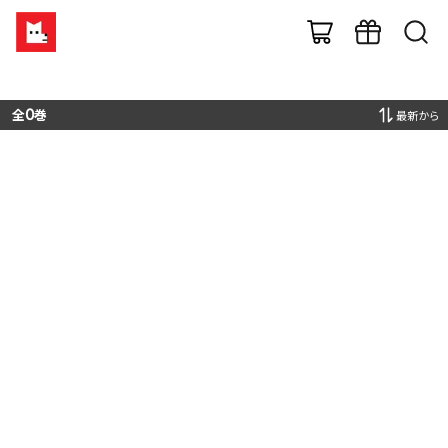
全
0
巻
最新から