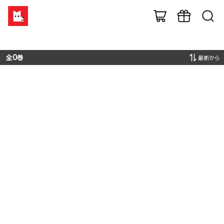
全
0
巻
最新から