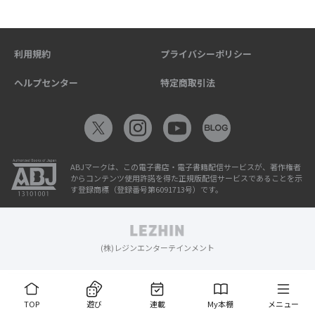
利用規約
プライバシーポリシー
ヘルプセンター
特定商取引法
ABJマークは、この電子書店・電子書籍配信サービスが、著作権者
からコンテンツ使用許諾を得た正規版配信サービスであることを示
す登録商標（登録番号第6091713号）です。
(株)レジンエンターテインメント
TOP
遊び
連載
My本棚
メニュー