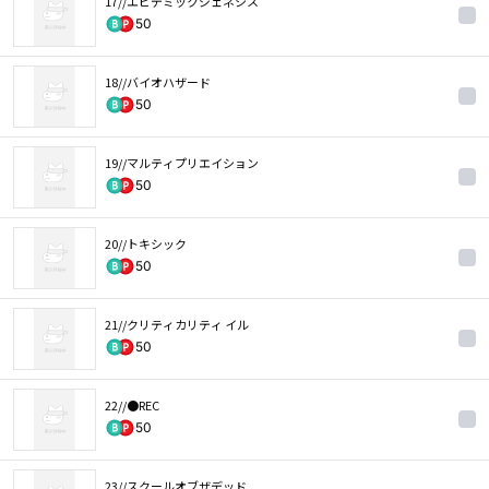
17//エピデミックジェネシス
50
18//バイオハザード
50
19//マルティプリエイション
50
20//トキシック
50
21//クリティカリティ イル
50
22//●REC
50
23//スクールオブザデッド