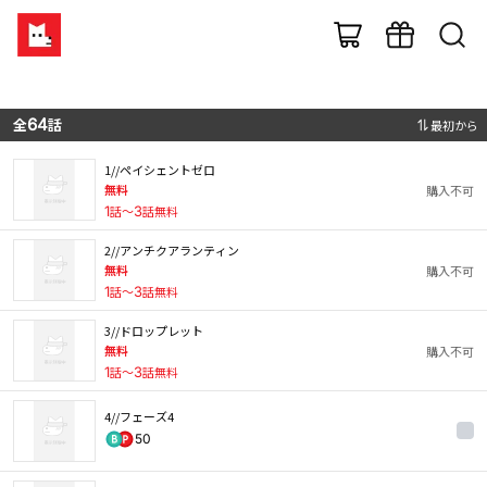
全
64
話
最初から
1//ペイシェントゼロ
無料
購入不可
1
話〜
3
話無料
2//アンチクアランティン
無料
購入不可
1
話〜
3
話無料
3//ドロップレット
無料
購入不可
1
話〜
3
話無料
4//フェーズ4
50