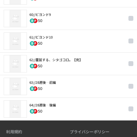
60//ビヨンド9
50
61//ビヨンド10
50
62//蔓延する、シタゴコロ。【完】
50
63//28週後…前編
50
64//28週後…後編
50
利用規約
プライバシーポリシー