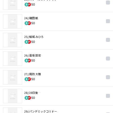
50
24//碓田 航
50
25//結城 みひろ
50
26//逢坂 匡宏
50
27//周防 大雅
50
28//28日後…
50
29//パンデミックコリドー