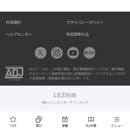
利用規約
プライバシーポリシー
ヘルプセンター
特定商取引法
ABJマークは、この電子書店・電子書籍配信サービスが、著作権者
からコンテンツ使用許諾を得た正規版配信サービスであることを示
す登録商標（登録番号第6091713号）です。
(株)レジンエンターテインメント
TOP
遊び
連載
My本棚
メニュー