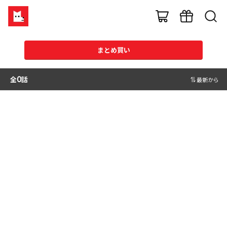
まとめ買い
全
0
話
最新から