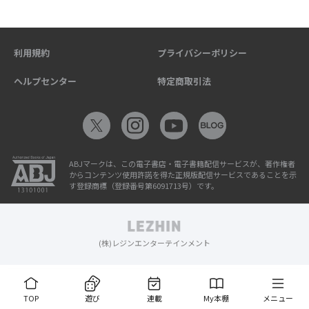
利用規約
プライバシーポリシー
ヘルプセンター
特定商取引法
ABJマークは、この電子書店・電子書籍配信サービスが、著作権者
からコンテンツ使用許諾を得た正規版配信サービスであることを示
す登録商標（登録番号第6091713号）です。
(株)レジンエンターテインメント
TOP
遊び
連載
My本棚
メニュー