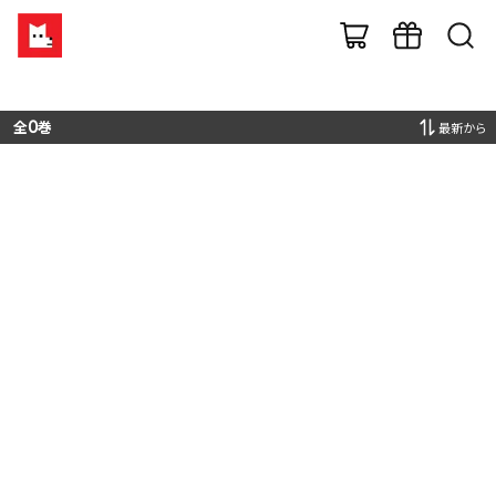
全
0
巻
最新から