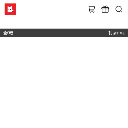
全
0
巻
最新から