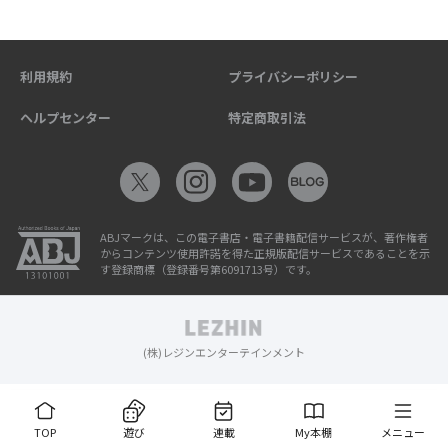
利用規約
プライバシーポリシー
ヘルプセンター
特定商取引法
ABJマークは、この電子書店・電子書籍配信サービスが、著作権者
からコンテンツ使用許諾を得た正規版配信サービスであることを示
す登録商標（登録番号第6091713号）です。
(株)レジンエンターテインメント
TOP
遊び
連載
My本棚
メニュー