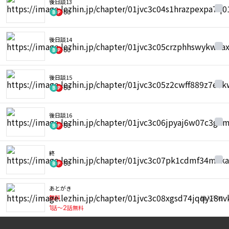
後日談13
60
後日談14
60
後日談15
60
後日談16
60
終
60
あとがき
無料
購入不可
1
話〜
2
話無料