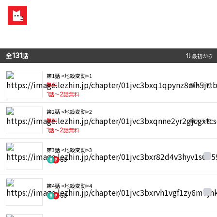
全
131
話
最初から
第1話 <地殻変動>1
無料
購入不可
1
話〜
2
話無料
第2話 <地殻変動>2
無料
購入不可
1
話〜
2
話無料
第3話 <地殻変動>3
60
第4話 <地殻変動>4
60