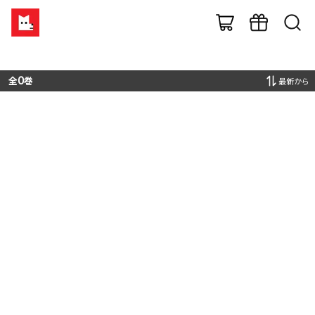
全
0
巻
最新から