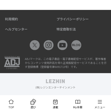
利用規約
プライバシーポリシー
ヘルプセンター
特定商取引法
ABJマークは、この電子書店・電子書籍配信サービスが、著作権者
からコンテンツ使用許諾を得た正規版配信サービスであることを示
す登録商標（登録番号第6091713号）です。
(株)レジンエンターテインメント
TOP
遊び
連載
My本棚
メニュー