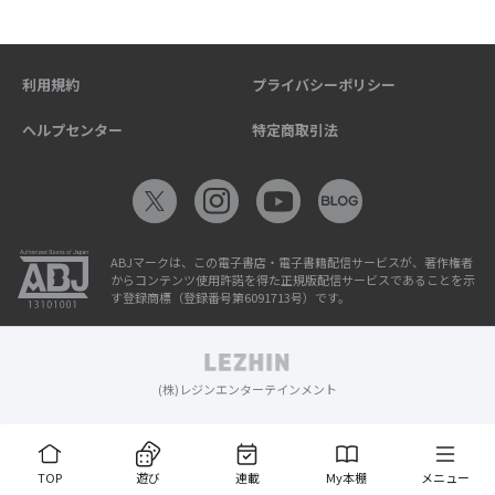
利用規約
プライバシーポリシー
ヘルプセンター
特定商取引法
ABJマークは、この電子書店・電子書籍配信サービスが、著作権者
からコンテンツ使用許諾を得た正規版配信サービスであることを示
す登録商標（登録番号第6091713号）です。
(株)レジンエンターテインメント
TOP
遊び
連載
My本棚
メニュー