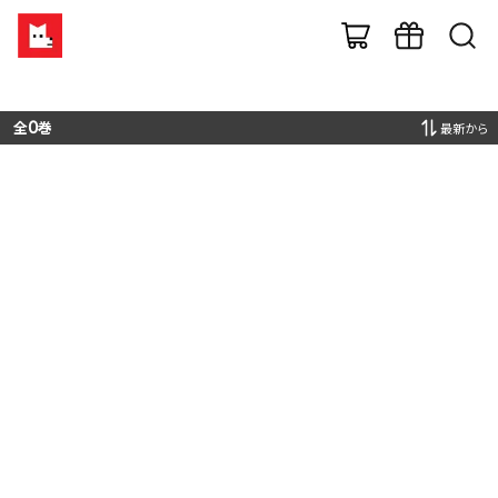
全
0
巻
最新から