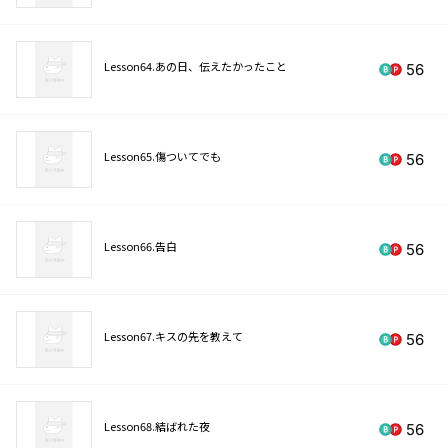
Lesson64.あの日、伝えたかったこと
56
Lesson65.傷ついてでも
56
Lesson66.告白
56
Lesson67.キスの先を教えて
56
Lesson68.結ばれた夜
56