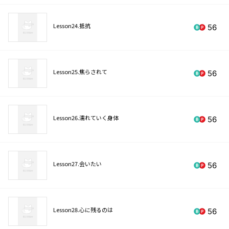
Lesson24.抵抗
56
Lesson25.焦らされて
56
Lesson26.濡れていく身体
56
Lesson27.会いたい
56
Lesson28.心に残るのは
56