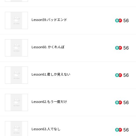
Lesson59.バッドエンド
56
Lesson60. かくれんぼ
56
Lesson61.君しか見えない
56
Lesson62.もう一度だけ
56
Lesson63.人でなし
56