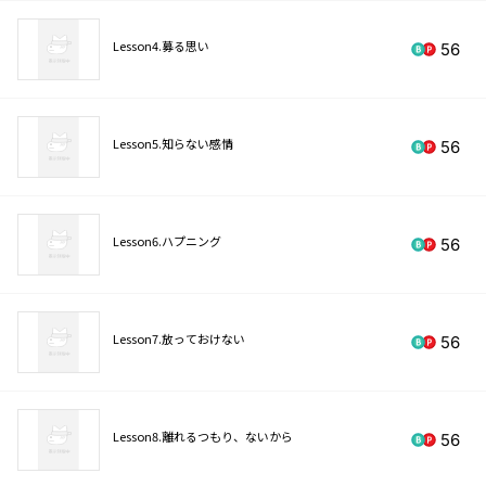
Lesson4.募る思い
56
Lesson5.知らない感情
56
Lesson6.ハプニング
56
Lesson7.放っておけない
56
Lesson8.離れるつもり、ないから
56