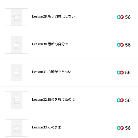
Lesson29.もう誤魔化せない
56
Lesson30.素顔の自分で
56
Lesson31.心臓がもたない
56
Lesson32.快楽を教えたのは
56
Lesson33.このまま……
56