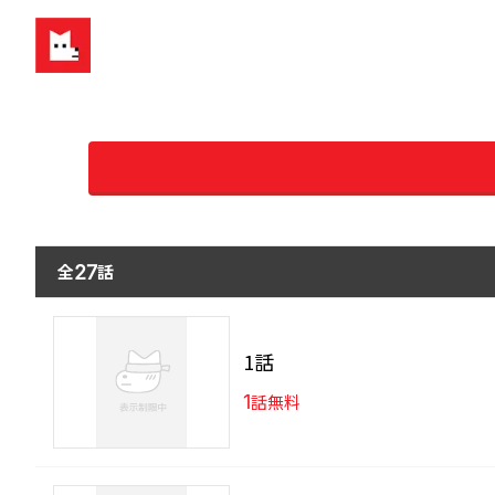
全
話
27
1話
1
話無料