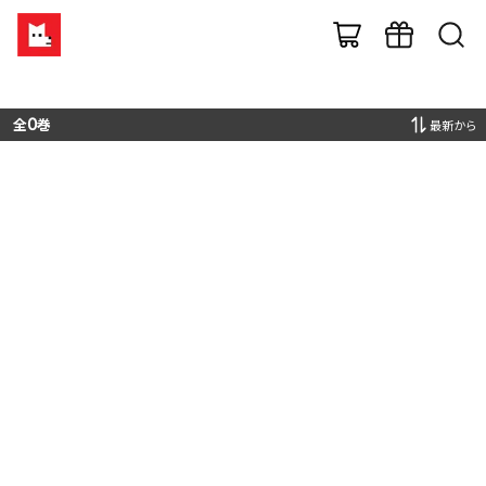
全
0
巻
最新から