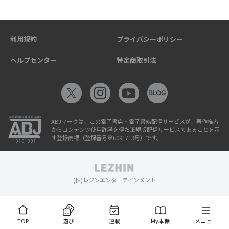
利用規約
プライバシーポリシー
ヘルプセンター
特定商取引法
ABJマークは、この電子書店・電子書籍配信サービスが、著作権者
からコンテンツ使用許諾を得た正規版配信サービスであることを示
す登録商標（登録番号第6091713号）です。
(株)レジンエンターテインメント
TOP
遊び
連載
My本棚
メニュー