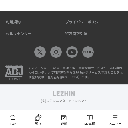
利用規約
プライバシーポリシー
ヘルプセンター
特定商取引法
ABJマークは、この電子書店・電子書籍配信サービスが、著作権者
からコンテンツ使用許諾を得た正規版配信サービスであることを示
す登録商標（登録番号第6091713号）です。
(株)レジンエンターテインメント
TOP
遊び
連載
My本棚
メニュー