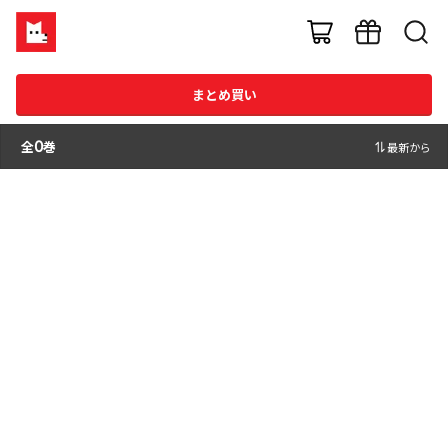
まとめ買い
全
0
巻
最新から