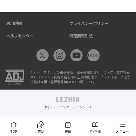
利用規約
プライバシーポリシー
ヘルプセンター
特定商取引法
ABJマークは、この電子書店・電子書籍配信サービスが、著作権者
からコンテンツ使用許諾を得た正規版配信サービスであることを示
す登録商標（登録番号第6091713号）です。
(株)レジンエンターテインメント
TOP
遊び
連載
My本棚
メニュー