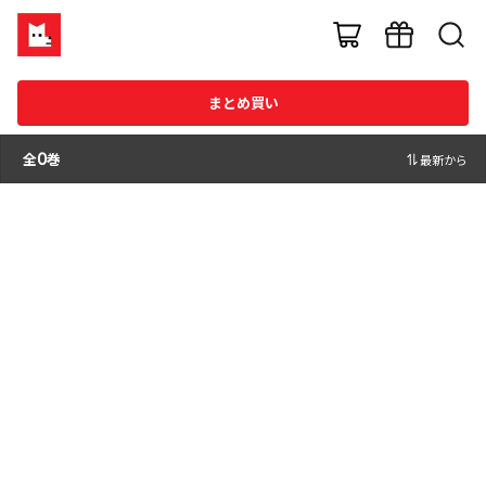
まとめ買い
全
0
巻
最新から