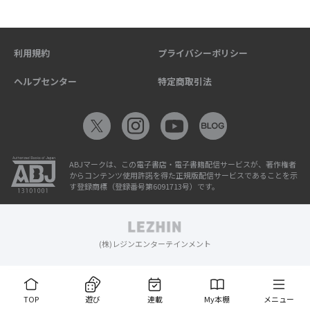
利用規約
プライバシーポリシー
ヘルプセンター
特定商取引法
ABJマークは、この電子書店・電子書籍配信サービスが、著作権者
からコンテンツ使用許諾を得た正規版配信サービスであることを示
す登録商標（登録番号第6091713号）です。
(株)レジンエンターテインメント
TOP
遊び
連載
My本棚
メニュー