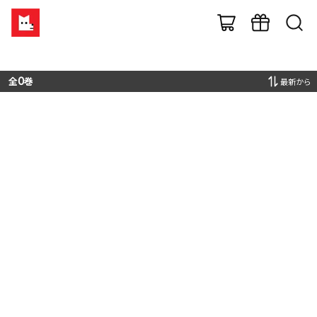
全
0
巻
最新から