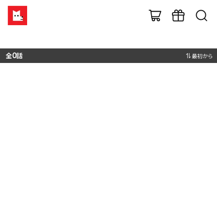
全
0
話
最初から