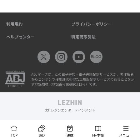
利用規約
プライバシーポリシー
ヘルプセンター
特定商取引法
ABJマークは、この電子書店・電子書籍配信サービスが、著作権者
からコンテンツ使用許諾を得た正規版配信サービスであることを示
す登録商標（登録番号第6091713号）です。
(株)レジンエンターテインメント
TOP
遊び
連載
My本棚
メニュー